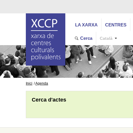
LA XARXA
CENTRES
Cerca
Català
Inici
Agenda
Cerca d'actes