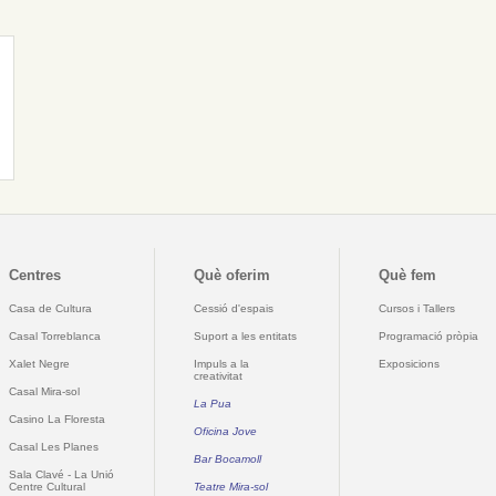
Centres
Què oferim
Què fem
Casa de Cultura
Cessió d'espais
Cursos i Tallers
Casal Torreblanca
Suport a les entitats
Programació pròpia
Xalet Negre
Impuls a la
Exposicions
creativitat
Casal Mira-sol
La Pua
Casino La Floresta
Oficina Jove
Casal Les Planes
Bar Bocamoll
Sala Clavé - La Unió
Centre Cultural
Teatre Mira-sol