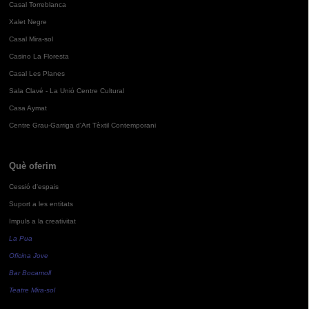
Casal Torreblanca
Xalet Negre
Casal Mira-sol
Casino La Floresta
Casal Les Planes
Sala Clavé - La Unió Centre Cultural
Casa Aymat
Centre Grau-Garriga d'Art Tèxtil Contemporani
Què oferim
Cessió d'espais
Suport a les entitats
Impuls a la creativitat
La Pua
Oficina Jove
Bar Bocamoll
Teatre Mira-sol