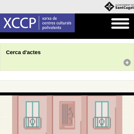
Inici
Agenda
Cerca d'actes