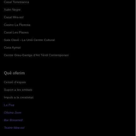
Casal Torreblanca
Xalet Negre
Casal Mira-sol
Casino La Floresta
Casal Les Planes
Sala Clavé - La Unió Centre Cultural
Casa Aymat
Centre Grau-Garriga d'Art Tèxtil Contemporani
Què oferim
Cessió d'espais
Suport a les entitats
Impuls a la creativitat
La Pua
Oficina Jove
Bar Bocamoll
Teatre Mira-sol