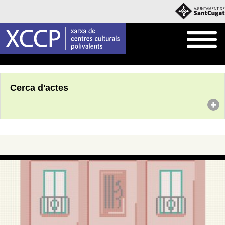
Inici
Agenda
Cerca d'actes