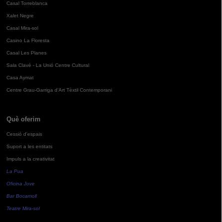
Casal Torreblanca
Xalet Negre
Casal Mira-sol
Casino La Floresta
Casal Les Planes
Sala Clavé - La Unió Centre Cultural
Casa Aymat
Centre Grau-Garriga d'Art Tèxtil Contemporani
Què oferim
Cessió d'espais
Suport a les entitats
Impuls a la creativitat
La Pua
Oficina Jove
Bar Bocamoll
Teatre Mira-sol