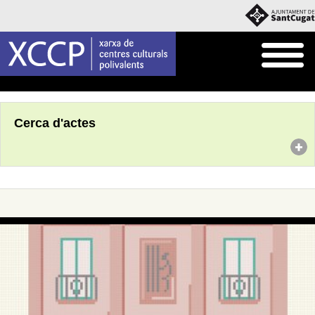
Inici
Agenda
Cerca d'actes