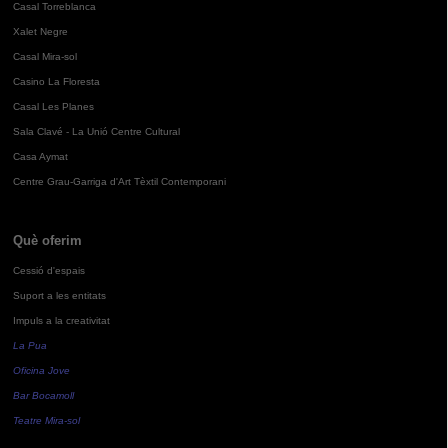
Casal Torreblanca
Xalet Negre
Casal Mira-sol
Casino La Floresta
Casal Les Planes
Sala Clavé - La Unió Centre Cultural
Casa Aymat
Centre Grau-Garriga d'Art Tèxtil Contemporani
Què oferim
Cessió d'espais
Suport a les entitats
Impuls a la creativitat
La Pua
Oficina Jove
Bar Bocamoll
Teatre Mira-sol