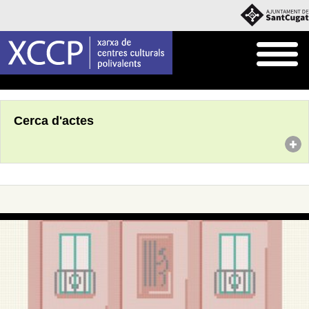
Inici
Agenda
Cerca d'actes