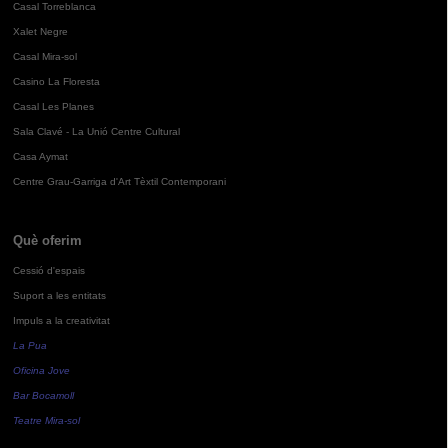
Casal Torreblanca
Xalet Negre
Casal Mira-sol
Casino La Floresta
Casal Les Planes
Sala Clavé - La Unió Centre Cultural
Casa Aymat
Centre Grau-Garriga d'Art Tèxtil Contemporani
Què oferim
Cessió d'espais
Suport a les entitats
Impuls a la creativitat
La Pua
Oficina Jove
Bar Bocamoll
Teatre Mira-sol