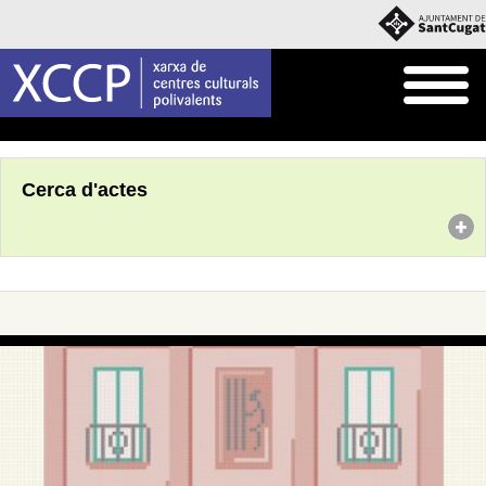
Inici
Agenda
Cerca d'actes