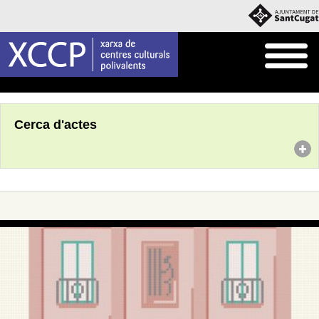
Inici
Agenda
Cerca d'actes