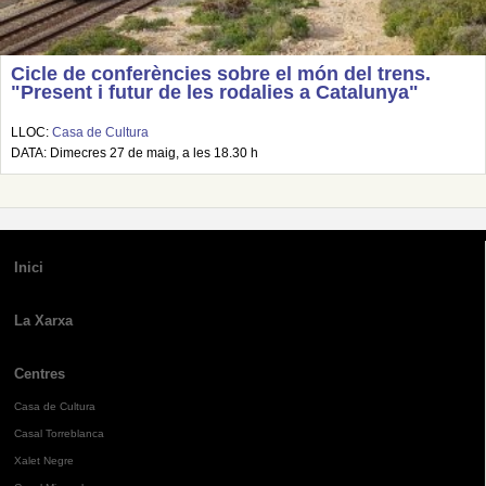
Cicle de conferències sobre el món del trens.
"Present i futur de les rodalies a Catalunya"
LLOC:
Casa de Cultura
DATA: Dimecres 27 de maig, a les 18.30 h
Inici
La Xarxa
Centres
Casa de Cultura
Casal Torreblanca
Xalet Negre