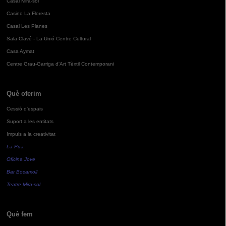
Casal Mira-sol
Casino La Floresta
Casal Les Planes
Sala Clavé - La Unió Centre Cultural
Casa Aymat
Centre Grau-Garriga d'Art Tèxtil Contemporani
Què oferim
Cessió d'espais
Suport a les entitats
Impuls a la creativitat
La Pua
Oficina Jove
Bar Bocamoll
Teatre Mira-sol
Què fem