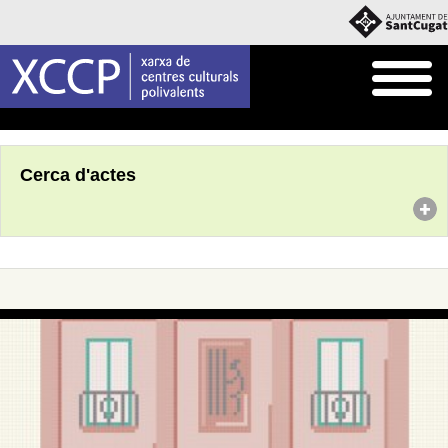
Inici
Agenda
Cerca d'actes