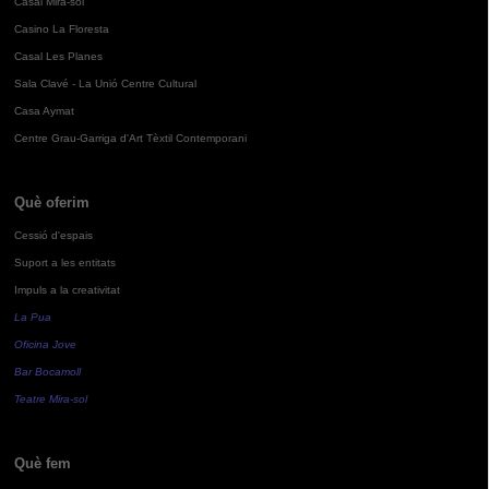
Casal Mira-sol
Casino La Floresta
Casal Les Planes
Sala Clavé - La Unió Centre Cultural
Casa Aymat
Centre Grau-Garriga d'Art Tèxtil Contemporani
Què oferim
Cessió d'espais
Suport a les entitats
Impuls a la creativitat
La Pua
Oficina Jove
Bar Bocamoll
Teatre Mira-sol
Què fem