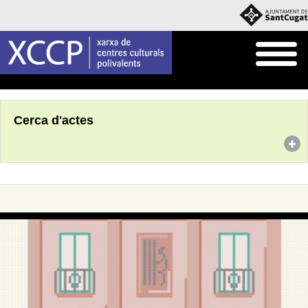
Inici
Agenda
Cerca d'actes