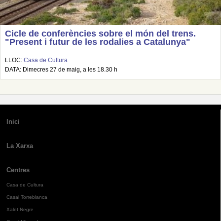
Cicle de conferències sobre el món del trens.
"Present i futur de les rodalies a Catalunya"
LLOC:
Casa de Cultura
DATA: Dimecres 27 de maig, a les 18.30 h
Inici
La Xarxa
Centres
Casa de Cultura
Casal Torreblanca
Xalet Negre