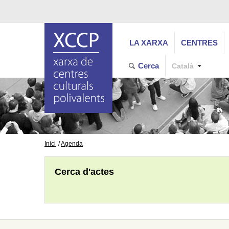
LA XARXA
CENTRES
Cerca
Català
Inici
Agenda
Cerca d'actes