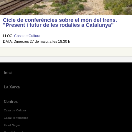
Cicle de conferències sobre el món del trens.
"Present i futur de les rodalies a Catalunya"
LLOC:
Casa de Cultura
DATA: Dimecres 27 de maig, a les 18.30 h
Inici
La Xarxa
Centres
Casa de Cultura
Casal Torreblanca
Xalet Negre