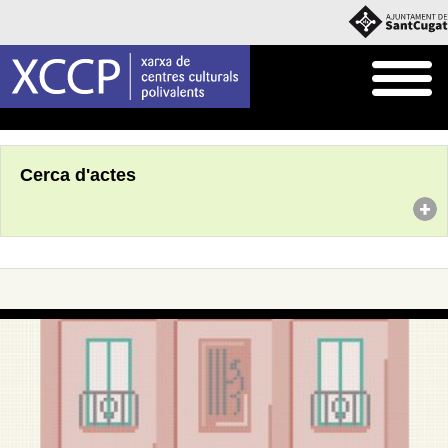
Inici
Agenda
Cerca d'actes