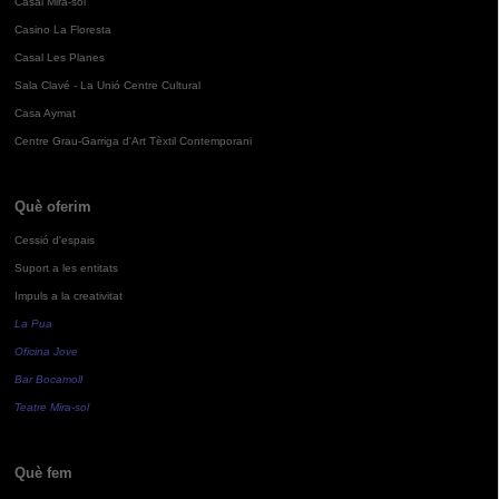
Casal Mira-sol
Casino La Floresta
Casal Les Planes
Sala Clavé - La Unió Centre Cultural
Casa Aymat
Centre Grau-Garriga d'Art Tèxtil Contemporani
Què oferim
Cessió d'espais
Suport a les entitats
Impuls a la creativitat
La Pua
Oficina Jove
Bar Bocamoll
Teatre Mira-sol
Què fem