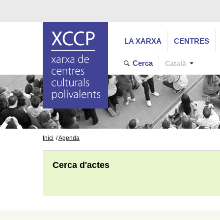
LA XARXA
CENTRES
Cerca
Català
Inici
Agenda
Cerca d'actes