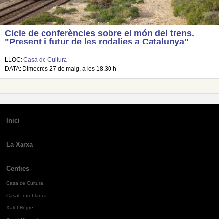
Cicle de conferències sobre el món del trens.
"Present i futur de les rodalies a Catalunya"
LLOC:
Casa de Cultura
DATA: Dimecres 27 de maig, a les 18.30 h
Inici
La Xarxa
Centres
Casa de Cultura
Casal Torreblanca
Xalet Negre