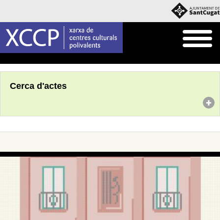
Inici
Agenda
Cerca d'actes