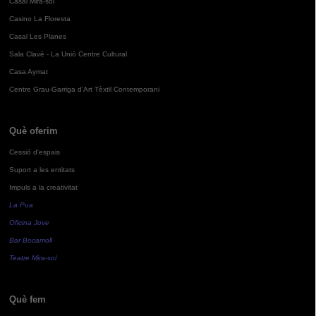
Casal Mira-sol
Casino La Floresta
Casal Les Planes
Sala Clavé - La Unió Centre Cultural
Casa Aymat
Centre Grau-Garriga d'Art Tèxtil Contemporani
Què oferim
Cessió d'espais
Suport a les entitats
Impuls a la creativitat
La Pua
Oficina Jove
Bar Bocamoll
Teatre Mira-sol
Què fem