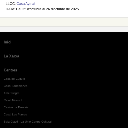
LLOC:
Casa Aymat
DATA: Del 25 d'octubre al 26 d'octubre de 2025
Inici
La Xarxa
Centres
Casa de Cultura
Casal Torreblanca
Xalet Negre
Casal Mira-sol
Casino La Floresta
Casal Les Planes
Sala Clavé - La Unió Centre Cultural