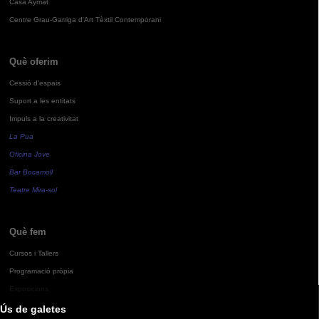
Casa Aymat
Centre Grau-Garriga d'Art Tèxtil Contemporani
Què oferim
Cessió d'espais
Suport a les entitats
Impuls a la creativitat
La Pua
Oficina Jove
Bar Bocamoll
Teatre Mira-sol
Què fem
Cursos i Tallers
Programació pròpia
Exposicions
Ús de galetes