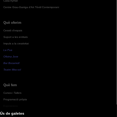
Casa Aymat
Centre Grau-Garriga d'Art Tèxtil Contemporani
Què oferim
Cessió d'espais
Suport a les entitats
Impuls a la creativitat
La Pua
Oficina Jove
Bar Bocamoll
Teatre Mira-sol
Què fem
Cursos i Tallers
Programació pròpia
Exposicions
Ús de galetes