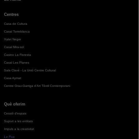
Centres
Casa de Cultura
Casal Torreblanca
Xalet Negre
Casal Mira-sol
Casino La Floresta
Casal Les Planes
Sala Clavé - La Unió Centre Cultural
Casa Aymat
Centre Grau-Garriga d'Art Tèxtil Contemporani
Què oferim
Cessió d'espais
Suport a les entitats
Impuls a la creativitat
La Pua