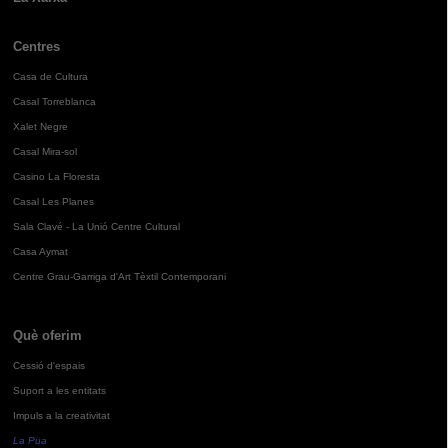
Centres
Casa de Cultura
Casal Torreblanca
Xalet Negre
Casal Mira-sol
Casino La Floresta
Casal Les Planes
Sala Clavé - La Unió Centre Cultural
Casa Aymat
Centre Grau-Garriga d'Art Tèxtil Contemporani
Què oferim
Cessió d'espais
Suport a les entitats
Impuls a la creativitat
La Pua