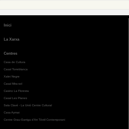
Inici
La Xarxa
Centres
Casa de Cultura
Casal Torreblanca
Xalet Negre
Casal Mira-sol
Casino La Floresta
Casal Les Planes
Sala Clavé - La Unió Centre Cultural
Casa Aymat
Centre Grau-Garriga d'Art Tèxtil Contemporani