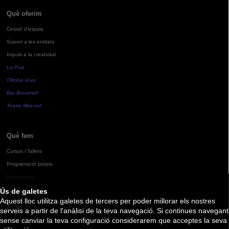
Què oferim
Cessió d'espais
Suport a les entitats
Impuls a la creativitat
La Pua
Oficina Jove
Bar Bocamoll
Teatre Mira-sol
Què fem
Cursos i Tallers
Programació pròpia
Exposicions
Ús de galetes
Aquest lloc utilitza galetes de tercers per poder millorar els nostres
Agenda
serveis a partir de l'anàlisi de la teva navegació. Si continues navegant
sense canviar la teva configuració considerarem que acceptes la seva