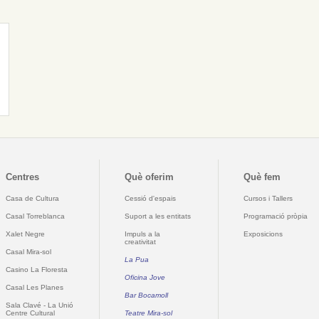
Centres
Què oferim
Què fem
Casa de Cultura
Cessió d'espais
Cursos i Tallers
Casal Torreblanca
Suport a les entitats
Programació pròpia
Xalet Negre
Impuls a la
Exposicions
creativitat
Casal Mira-sol
La Pua
Casino La Floresta
Oficina Jove
Casal Les Planes
Bar Bocamoll
Sala Clavé - La Unió
Centre Cultural
Teatre Mira-sol