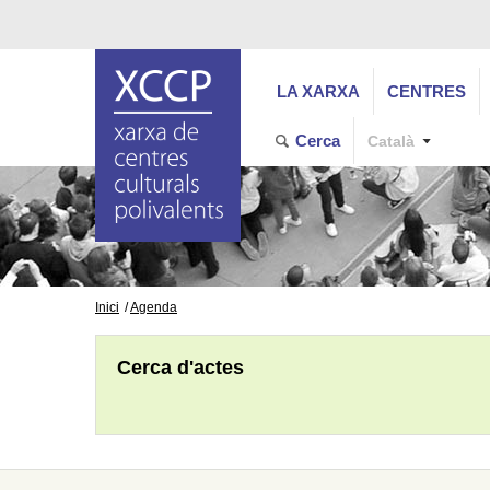
LA XARXA
CENTRES
Cerca
Català
Inici
Agenda
Cerca d'actes