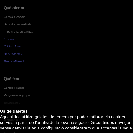
Què oferim
Cessió d'espais
Suport a les entitats
Impuls a la creativitat
La Pua
Oficina Jove
Bar Bocamoll
Teatre Mira-sol
Què fem
Cursos i Tallers
Programació pròpia
Exposicions
Ús de galetes
Aquest lloc utilitza galetes de tercers per poder millorar els nostres
Agenda
serveis a partir de l'anàlisi de la teva navegació. Si continues navegant
sense canviar la teva configuració considerarem que acceptes la seva