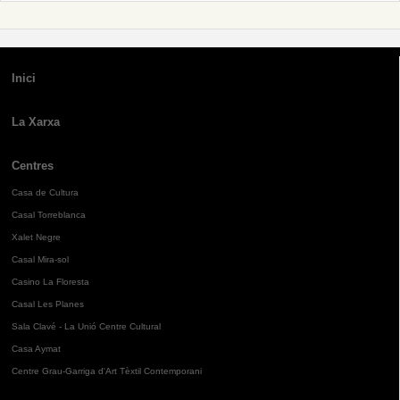
Inici
La Xarxa
Centres
Casa de Cultura
Casal Torreblanca
Xalet Negre
Casal Mira-sol
Casino La Floresta
Casal Les Planes
Sala Clavé - La Unió Centre Cultural
Casa Aymat
Centre Grau-Garriga d'Art Tèxtil Contemporani