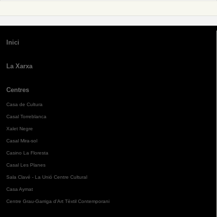
Inici
La Xarxa
Centres
Casa de Cultura
Casal Torreblanca
Xalet Negre
Casal Mira-sol
Casino La Floresta
Casal Les Planes
Sala Clavé - La Unió Centre Cultural
Casa Aymat
Centre Grau-Garriga d'Art Tèxtil Contemporani