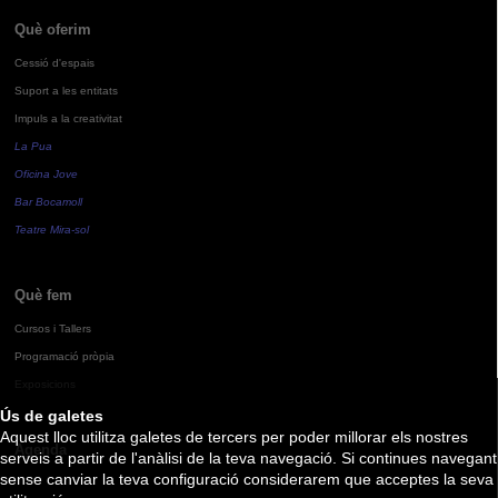
Què oferim
Cessió d'espais
Suport a les entitats
Impuls a la creativitat
La Pua
Oficina Jove
Bar Bocamoll
Teatre Mira-sol
Què fem
Cursos i Tallers
Programació pròpia
Exposicions
Ús de galetes
Aquest lloc utilitza galetes de tercers per poder millorar els nostres
Agenda
serveis a partir de l'anàlisi de la teva navegació. Si continues navegant
sense canviar la teva configuració considerarem que acceptes la seva