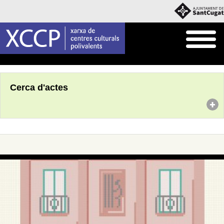
Inici
Agenda
Cerca d'actes