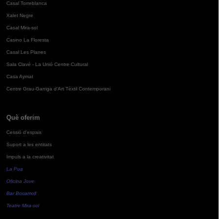
Casal Torreblanca
Xalet Negre
Casal Mira-sol
Casino La Floresta
Casal Les Planes
Sala Clavé - La Unió Centre Cultural
Casa Aymat
Centre Grau-Garriga d'Art Tèxtil Contemporani
Què oferim
Cessió d'espais
Suport a les entitats
Impuls a la creativitat
La Pua
Oficina Jove
Bar Bocamoll
Teatre Mira-sol