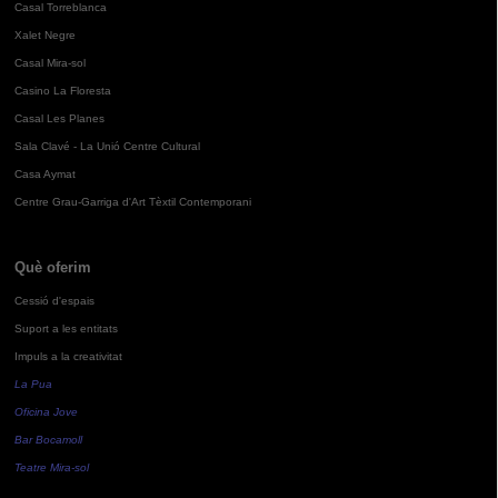
Casal Torreblanca
Xalet Negre
Casal Mira-sol
Casino La Floresta
Casal Les Planes
Sala Clavé - La Unió Centre Cultural
Casa Aymat
Centre Grau-Garriga d'Art Tèxtil Contemporani
Què oferim
Cessió d'espais
Suport a les entitats
Impuls a la creativitat
La Pua
Oficina Jove
Bar Bocamoll
Teatre Mira-sol