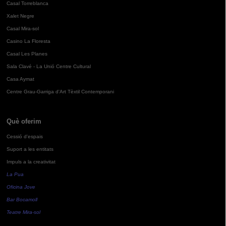
Casal Torreblanca
Xalet Negre
Casal Mira-sol
Casino La Floresta
Casal Les Planes
Sala Clavé - La Unió Centre Cultural
Casa Aymat
Centre Grau-Garriga d'Art Tèxtil Contemporani
Què oferim
Cessió d'espais
Suport a les entitats
Impuls a la creativitat
La Pua
Oficina Jove
Bar Bocamoll
Teatre Mira-sol