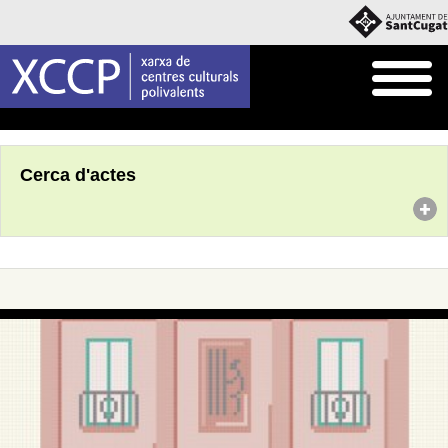
Inici
Agenda
Cerca d'actes