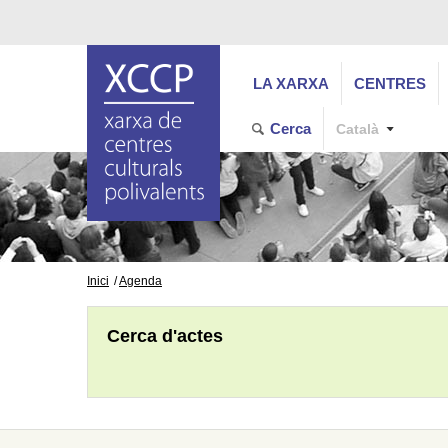
LA XARXA
CENTRES
Cerca
Català
Inici
Agenda
Cerca d'actes