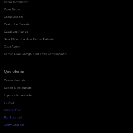
Casal Torreblanca
Xalet Negre
Casal Mira-sol
Casino La Floresta
Casal Les Planes
Sala Clavé - La Unió Centre Cultural
Casa Aymat
Centre Grau-Garriga d'Art Tèxtil Contemporani
Què oferim
Cessió d'espais
Suport a les entitats
Impuls a la creativitat
La Pua
Oficina Jove
Bar Bocamoll
Teatre Mira-sol