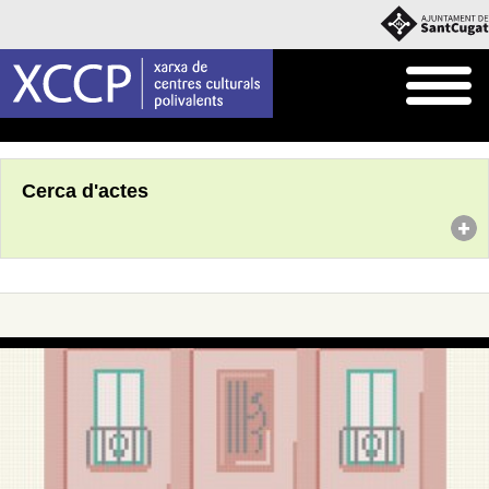
Inici
Agenda
Cerca d'actes