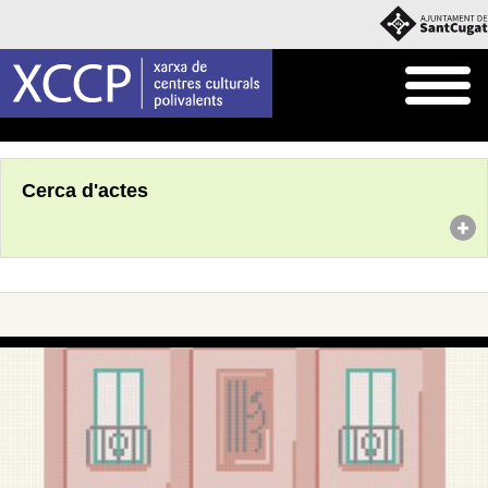
Inici
Agenda
Cerca d'actes