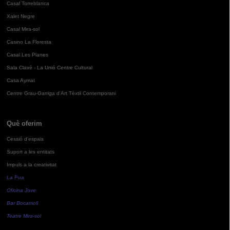
Casal Torreblanca
Xalet Negre
Casal Mira-sol
Casino La Floresta
Casal Les Planes
Sala Clavé - La Unió Centre Cultural
Casa Aymat
Centre Grau-Garriga d'Art Tèxtil Contemporani
Què oferim
Cessió d'espais
Suport a les entitats
Impuls a la creativitat
La Pua
Oficina Jove
Bar Bocamoll
Teatre Mira-sol