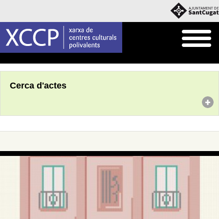
Inici
Agenda
Cerca d'actes