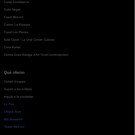
Casal Torreblanca
Xalet Negre
Casal Mira-sol
Casino La Floresta
Casal Les Planes
Sala Clavé - La Unió Centre Cultural
Casa Aymat
Centre Grau-Garriga d'Art Tèxtil Contemporani
Què oferim
Cessió d'espais
Suport a les entitats
Impuls a la creativitat
La Pua
Oficina Jove
Bar Bocamoll
Teatre Mira-sol