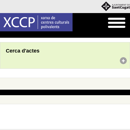
Inici
Agenda
Cerca d'actes
No s'han trobat actes amb aquests criteris de cerca