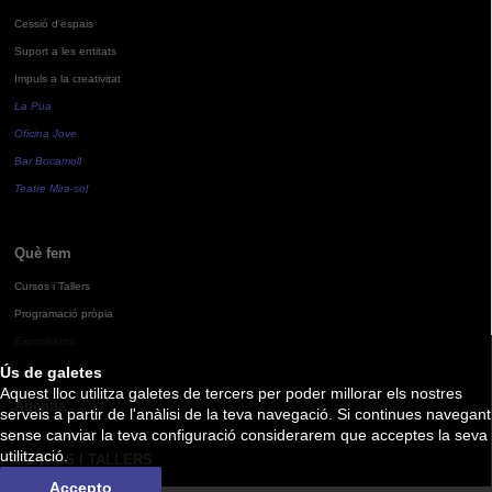
Cessió d'espais
Suport a les entitats
Impuls a la creativitat
La Pua
Oficina Jove
Bar Bocamoll
Teatre Mira-sol
Què fem
Cursos i Tallers
Programació pròpia
Exposicions
Ús de galetes
Aquest lloc utilitza galetes de tercers per poder millorar els nostres
Agenda
serveis a partir de l'anàlisi de la teva navegació. Si continues navegant
sense canviar la teva configuració considerarem que acceptes la seva
utilització.
CURSOS I TALLERS
Accepto