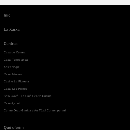
Inici
La Xarxa
Centres
Casa de Cultura
Casal Torreblanca
Xalet Negre
Casal Mira-sol
Casino La Floresta
Casal Les Planes
Sala Clavé - La Unió Centre Cultural
Casa Aymat
Centre Grau-Garriga d'Art Tèxtil Contemporani
Què oferim