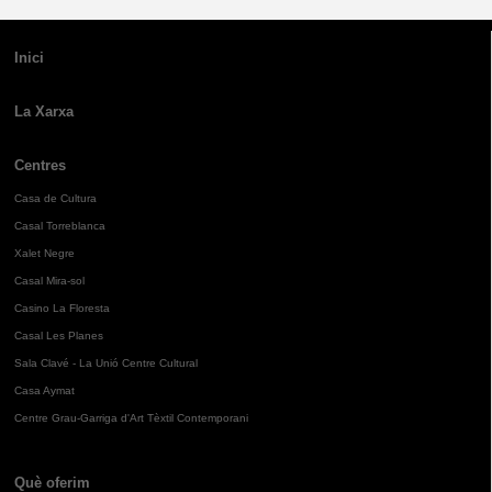
Inici
La Xarxa
Centres
Casa de Cultura
Casal Torreblanca
Xalet Negre
Casal Mira-sol
Casino La Floresta
Casal Les Planes
Sala Clavé - La Unió Centre Cultural
Casa Aymat
Centre Grau-Garriga d'Art Tèxtil Contemporani
Què oferim