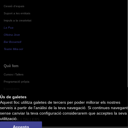
Cessió d'espais
Suport a les entitats
Impuls a la creativitat
La Pua
Oficina Jove
Bar Bocamoll
Teatre Mira-sol
Què fem
Cursos i Tallers
Programació pròpia
Exposicions
Ús de galetes
Aquest lloc utilitza galetes de tercers per poder millorar els nostres
Agenda
serveis a partir de l'anàlisi de la teva navegació. Si continues navegant
sense canviar la teva configuració considerarem que acceptes la seva
utilització.
CURSOS I TALLERS
Accepto