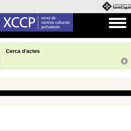
Inici
Agenda
Cerca d'actes
No s'han trobat actes amb aquests criteris de cerca