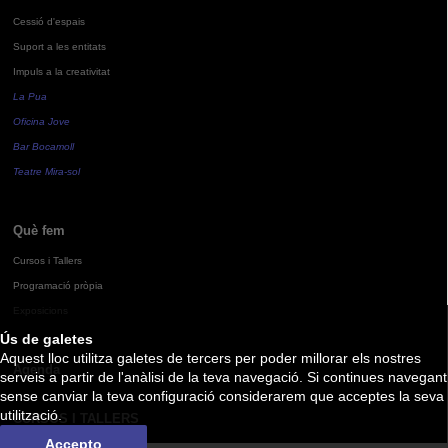
Cessió d'espais
Suport a les entitats
Impuls a la creativitat
La Pua
Oficina Jove
Bar Bocamoll
Teatre Mira-sol
Què fem
Cursos i Tallers
Programació pròpia
Exposicions
Ús de galetes
Aquest lloc utilitza galetes de tercers per poder millorar els nostres
Agenda
serveis a partir de l'anàlisi de la teva navegació. Si continues navegant
sense canviar la teva configuració considerarem que acceptes la seva
utilització.
CURSOS I TALLERS
Accepto