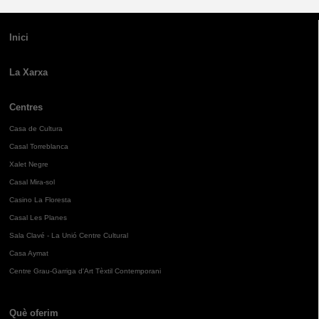
Inici
La Xarxa
Centres
Casa de Cultura
Casal Torreblanca
Xalet Negre
Casal Mira-sol
Casino La Floresta
Casal Les Planes
Sala Clavé - La Unió Centre Cultural
Casa Aymat
Centre Grau-Garriga d'Art Tèxtil Contemporani
Què oferim