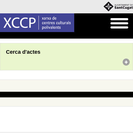
Inici
Agenda
Cerca d'actes
No s'han trobat actes amb aquests criteris de cerca