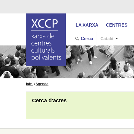
LA XARXA
CENTRES
Cerca
Català
Inici
Agenda
Cerca d'actes