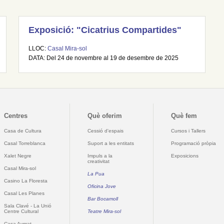
Exposició: "Cicatrius Compartides"
LLOC:
Casal Mira-sol
DATA: Del 24 de novembre al 19 de desembre de 2025
Centres
Què oferim
Què fem
Casa de Cultura
Cessió d'espais
Cursos i Tallers
Casal Torreblanca
Suport a les entitats
Programació pròpia
Xalet Negre
Impuls a la
Exposicions
creativitat
Casal Mira-sol
La Pua
Casino La Floresta
Oficina Jove
Casal Les Planes
Bar Bocamoll
Sala Clavé - La Unió
Centre Cultural
Teatre Mira-sol
Casa Aymat