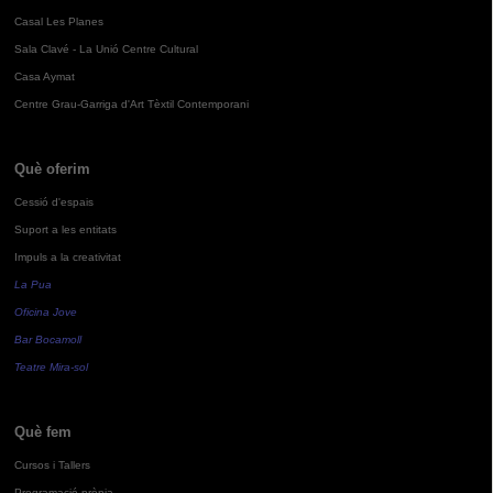
Casal Les Planes
Sala Clavé - La Unió Centre Cultural
Casa Aymat
Centre Grau-Garriga d'Art Tèxtil Contemporani
Què oferim
Cessió d'espais
Suport a les entitats
Impuls a la creativitat
La Pua
Oficina Jove
Bar Bocamoll
Teatre Mira-sol
Què fem
Cursos i Tallers
Programació pròpia