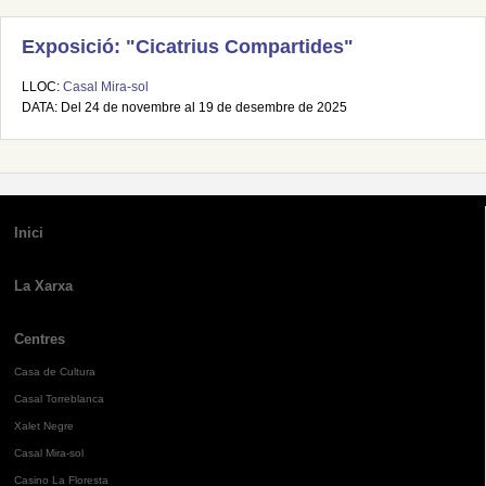
Exposició: "Cicatrius Compartides"
LLOC:
Casal Mira-sol
DATA: Del 24 de novembre al 19 de desembre de 2025
Inici
La Xarxa
Centres
Casa de Cultura
Casal Torreblanca
Xalet Negre
Casal Mira-sol
Casino La Floresta