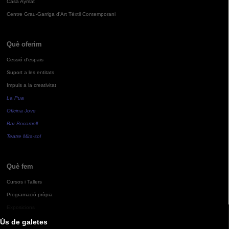
Casa Aymat
Centre Grau-Garriga d'Art Tèxtil Contemporani
Què oferim
Cessió d'espais
Suport a les entitats
Impuls a la creativitat
La Pua
Oficina Jove
Bar Bocamoll
Teatre Mira-sol
Què fem
Cursos i Tallers
Programació pròpia
Exposicions
Ús de galetes