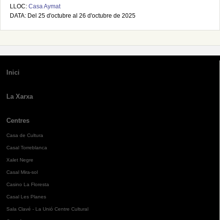
LLOC:
Casa Aymat
DATA: Del 25 d'octubre al 26 d'octubre de 2025
Inici
La Xarxa
Centres
Casa de Cultura
Casal Torreblanca
Xalet Negre
Casal Mira-sol
Casino La Floresta
Casal Les Planes
Sala Clavé - La Unió Centre Cultural