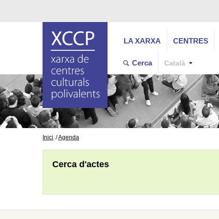
LA XARXA
CENTRES
Cerca
Català
Inici
Agenda
Cerca d'actes