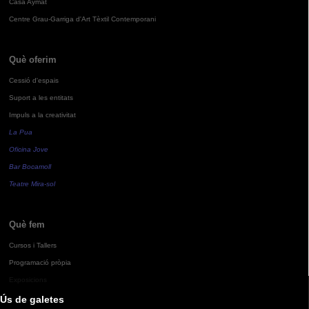
Casa Aymat
Centre Grau-Garriga d'Art Tèxtil Contemporani
Què oferim
Cessió d'espais
Suport a les entitats
Impuls a la creativitat
La Pua
Oficina Jove
Bar Bocamoll
Teatre Mira-sol
Què fem
Cursos i Tallers
Programació pròpia
Exposicions
Ús de galetes