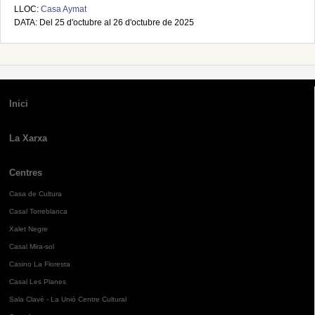
LLOC:
Casa Aymat
DATA: Del 25 d'octubre al 26 d'octubre de 2025
Inici
La Xarxa
Centres
Casa de Cultura
Casal Torreblanca
Xalet Negre
Casal Mira-sol
Casino La Floresta
Casal Les Planes
Sala Clavé - La Unió Centre Cultural