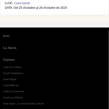
LLOC:
Casa Aymat
DATA: Del 25 d'octubre al 26 d'octubre de 2025
Inici
La Xarxa
Centres
Casa de Cultura
Casal Torreblanca
Xalet Negre
Casal Mira-sol
Casino La Floresta
Casal Les Planes
Sala Clavé - La Unió Centre Cultural