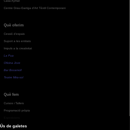
Casa Aymat
Centre Grau-Garriga d'Art Tèxtil Contemporani
Què oferim
Cessió d'espais
Suport a les entitats
Impuls a la creativitat
La Pua
Oficina Jove
Bar Bocamoll
Teatre Mira-sol
Què fem
Cursos i Tallers
Programació pròpia
Exposicions
Ús de galetes