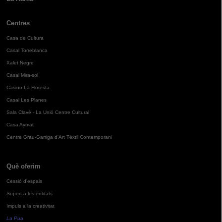
Centres
Casa de Cultura
Casal Torreblanca
Xalet Negre
Casal Mira-sol
Casino La Floresta
Casal Les Planes
Sala Clavé - La Unió Centre Cultural
Casa Aymat
Centre Grau-Garriga d'Art Tèxtil Contemporani
Què oferim
Cessió d'espais
Suport a les entitats
Impuls a la creativitat
La Pua