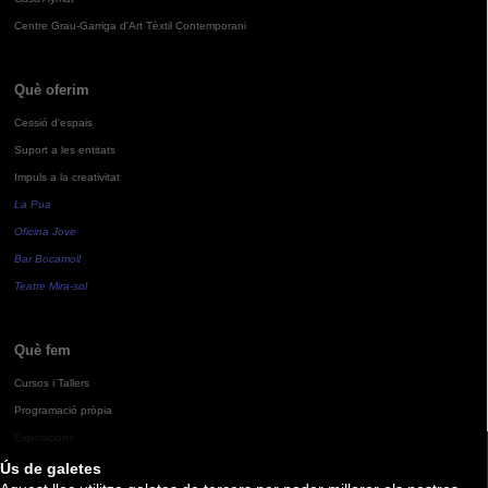
Centre Grau-Garriga d'Art Tèxtil Contemporani
Què oferim
Cessió d'espais
Suport a les entitats
Impuls a la creativitat
La Pua
Oficina Jove
Bar Bocamoll
Teatre Mira-sol
Què fem
Cursos i Tallers
Programació pròpia
Exposicions
Ús de galetes