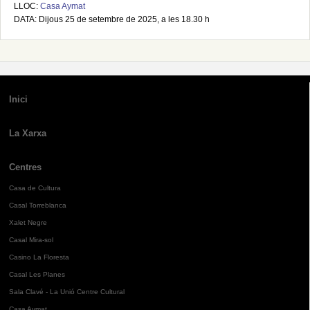
LLOC:
Casa Aymat
DATA: Dijous 25 de setembre de 2025, a les 18.30 h
Inici
La Xarxa
Centres
Casa de Cultura
Casal Torreblanca
Xalet Negre
Casal Mira-sol
Casino La Floresta
Casal Les Planes
Sala Clavé - La Unió Centre Cultural
Casa Aymat