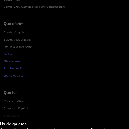
Centre Grau-Garriga d'Art Tèxtil Contemporani
Què oferim
Cessió d'espais
Suport a les entitats
Impuls a la creativitat
La Pua
Oficina Jove
Bar Bocamoll
Teatre Mira-sol
Què fem
Cursos i Tallers
Programació pròpia
Exposicions
Ús de galetes