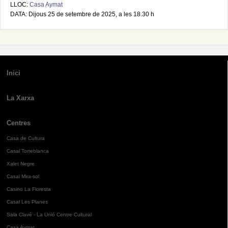
LLOC:
Casa Aymat
DATA: Dijous 25 de setembre de 2025, a les 18.30 h
Inici
La Xarxa
Centres
Casa de Cultura
Casal Torreblanca
Xalet Negre
Casal Mira-sol
Casino La Floresta
Casal Les Planes
Sala Clavé - La Unió Centre Cultural
Casa Aymat