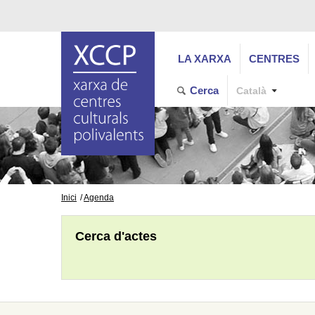
LA XARXA
CENTRES
Cerca
Català
Inici
Agenda
Cerca d'actes