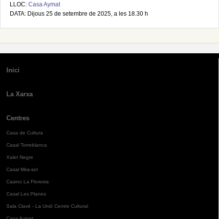
LLOC:
Casa Aymat
DATA: Dijous 25 de setembre de 2025, a les 18.30 h
Inici
La Xarxa
Centres
Casa de Cultura
Casal Torreblanca
Xalet Negre
Casal Mira-sol
Casino La Floresta
Casal Les Planes
Sala Clavé - La Unió Centre Cultural
Casa Aymat