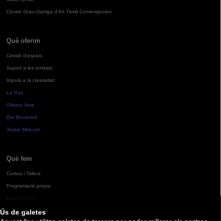
Centre Grau-Garriga d'Art Tèxtil Contemporani
Què oferim
Cessió d'espais
Suport a les entitats
Impuls a la creativitat
La Pua
Oficina Jove
Bar Bocamoll
Teatre Mira-sol
Què fem
Cursos i Tallers
Programació pròpia
Exposicions
Ús de galetes