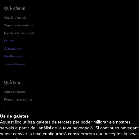
Què oferim
Cessió d'espais
Suport a les entitats
Impuls a la creativitat
La Pua
Oficina Jove
Bar Bocamoll
Teatre Mira-sol
Què fem
Cursos i Tallers
Programació pròpia
Exposicions
Ús de galetes
Aquest lloc utilitza galetes de tercers per poder millorar els nostres
Agenda
serveis a partir de l'anàlisi de la teva navegació. Si continues navegant
sense canviar la teva configuració considerarem que acceptes la seva