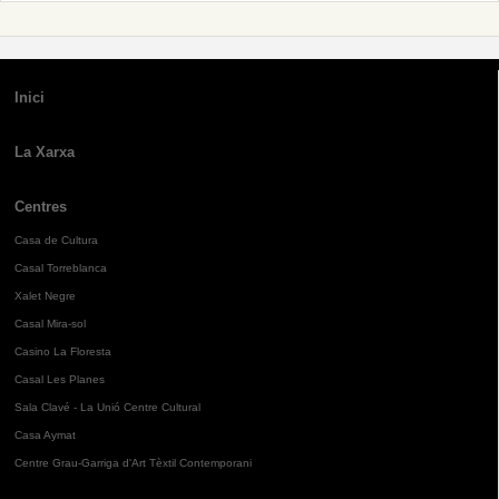
Inici
La Xarxa
Centres
Casa de Cultura
Casal Torreblanca
Xalet Negre
Casal Mira-sol
Casino La Floresta
Casal Les Planes
Sala Clavé - La Unió Centre Cultural
Casa Aymat
Centre Grau-Garriga d'Art Tèxtil Contemporani