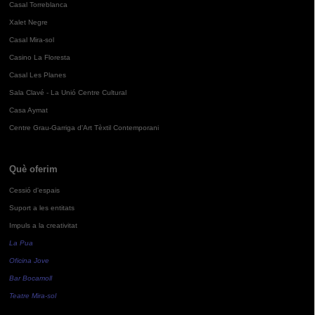
Casal Torreblanca
Xalet Negre
Casal Mira-sol
Casino La Floresta
Casal Les Planes
Sala Clavé - La Unió Centre Cultural
Casa Aymat
Centre Grau-Garriga d'Art Tèxtil Contemporani
Què oferim
Cessió d'espais
Suport a les entitats
Impuls a la creativitat
La Pua
Oficina Jove
Bar Bocamoll
Teatre Mira-sol