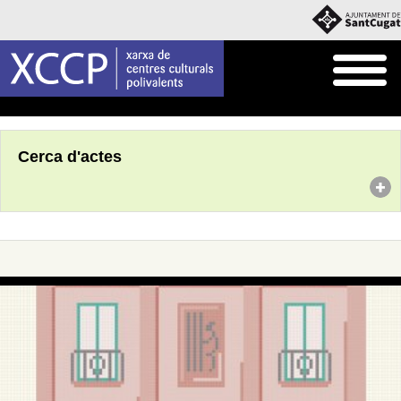
Inici
Agenda
Cerca d'actes