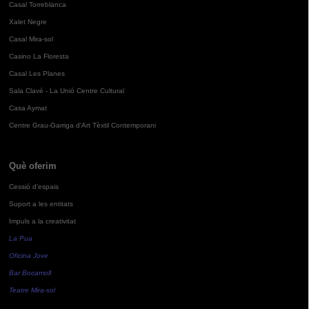
Casal Torreblanca
Xalet Negre
Casal Mira-sol
Casino La Floresta
Casal Les Planes
Sala Clavé - La Unió Centre Cultural
Casa Aymat
Centre Grau-Garriga d'Art Tèxtil Contemporani
Què oferim
Cessió d'espais
Suport a les entitats
Impuls a la creativitat
La Pua
Oficina Jove
Bar Bocamoll
Teatre Mira-sol