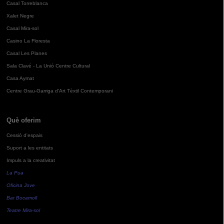
Casal Torreblanca
Xalet Negre
Casal Mira-sol
Casino La Floresta
Casal Les Planes
Sala Clavé - La Unió Centre Cultural
Casa Aymat
Centre Grau-Garriga d'Art Tèxtil Contemporani
Què oferim
Cessió d'espais
Suport a les entitats
Impuls a la creativitat
La Pua
Oficina Jove
Bar Bocamoll
Teatre Mira-sol