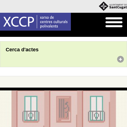
Inici
Agenda
Cerca d'actes