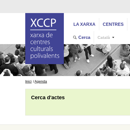
LA XARXA
CENTRES
Cerca
Català
Inici
Agenda
Cerca d'actes