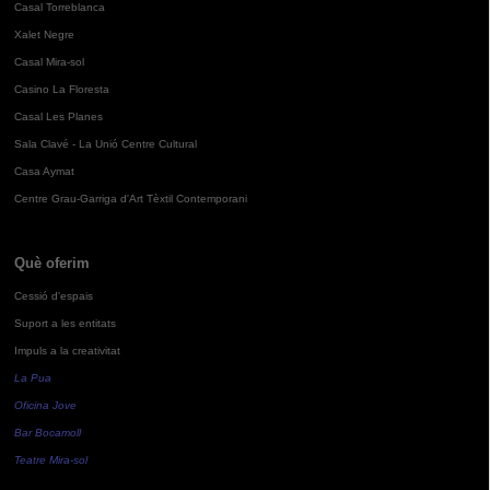
Casal Torreblanca
Xalet Negre
Casal Mira-sol
Casino La Floresta
Casal Les Planes
Sala Clavé - La Unió Centre Cultural
Casa Aymat
Centre Grau-Garriga d'Art Tèxtil Contemporani
Què oferim
Cessió d'espais
Suport a les entitats
Impuls a la creativitat
La Pua
Oficina Jove
Bar Bocamoll
Teatre Mira-sol