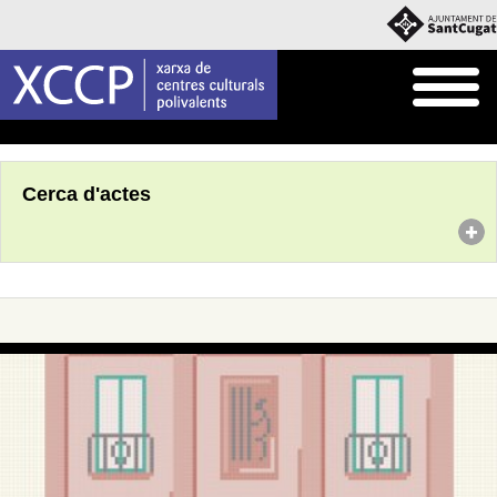
Inici
Agenda
Cerca d'actes