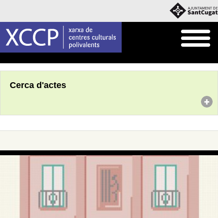
Inici
Agenda
Cerca d'actes