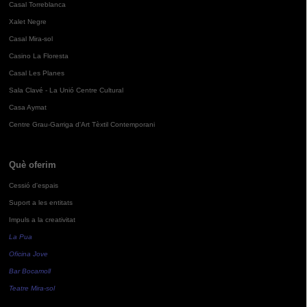
Casal Torreblanca
Xalet Negre
Casal Mira-sol
Casino La Floresta
Casal Les Planes
Sala Clavé - La Unió Centre Cultural
Casa Aymat
Centre Grau-Garriga d'Art Tèxtil Contemporani
Què oferim
Cessió d'espais
Suport a les entitats
Impuls a la creativitat
La Pua
Oficina Jove
Bar Bocamoll
Teatre Mira-sol