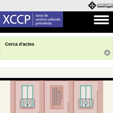
Inici
Agenda
Cerca d'actes